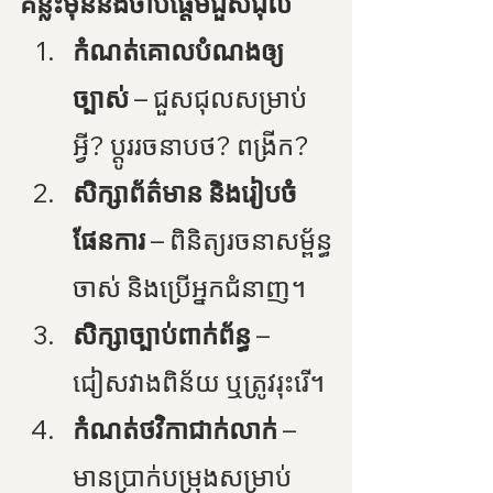
គន្លឹះមុននឹងចាប់ផ្តើមជួសជុល
កំណត់គោលបំណងឲ្យ
ច្បាស់
 – ជួសជុលសម្រាប់
អ្វី? ប្តូររចនាបថ? ពង្រីក?
សិក្សាព័ត៌មាន និងរៀបចំ
ផែនការ
 – ពិនិត្យរចនាសម្ព័ន្ធ
ចាស់ និងប្រើអ្នកជំនាញ។
សិក្សាច្បាប់ពាក់ព័ន្ធ
 – 
ជៀសវាងពិន័យ ឬត្រូវរុះរើ។
កំណត់ថវិកាជាក់លាក់
 – 
មានប្រាក់បម្រុងសម្រាប់