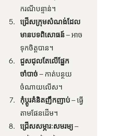
ករណីបន្ទាន់។
ជ្រើសក្រុមសំណង់ដែល
មានបទពិសោធន៍
 – អាច
ទុកចិត្តបាន។
ជួសជុលតែលើផ្នែក
ចាំបាច់
 – កាត់បន្ថយ
ចំណាយលើស។
កុំប្ដូរគំនិតញឹកញាប់
 – ធ្វើ
តាមផែនដើម។
ជ្រើសសម្ភារៈសមរម្យ
 – 