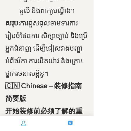
ធូលី និងពាក្យបណ្ដឹង។
សរុប:
ការជួសជុលទាមទារការ
រៀបចំផែនការ សិក្សាច្បាប់ និងប្រើ
អ្នកជំនាញ ដើម្បីជៀសវាងបញ្ហា
អំពីថវិកា ការយឺតយ៉ាវ និងគ្រោះ
ថ្នាក់រចនាសម្ព័ន្ធ។
🇨🇳 Chinese – 装修指南
简要版
开始装修前必须了解的重
点