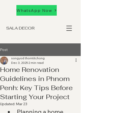
WhatsApp Now
SALA DECOR
Post
songyod thomtitchong
Dec 3, 2025
2 min read
Home Renovation
Guidelines in Phnom
Penh: Key Tips Before
Starting Your Project
Updated:
Mar 23
Planning a home 