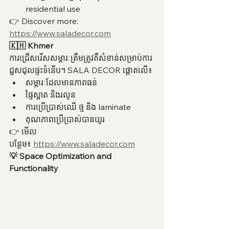
residential use
👉 Discover more: 
https://www.saladecor.com
🇰🇭 Khmer
ការជ្រើសរើសសម្ភារៈត្រឹមត្រូវគឺសំខាន់សម្រាប់ការ
ជួសជុលផ្ទះទំនើប។ SALA DECOR ផ្តោតលើ៖
សម្ភារៈដែលមានភាពធន់
ផ្ទៃស្អាត និងរលូន
ការប្រើប្រាស់ឈើ ថ្ម និង laminate
គុណភាពប្រើប្រាស់បានយូរ
👉 មើល
បន្ថែម៖ 
https://www.saladecor.com
💡 Space Optimization and 
Functionality