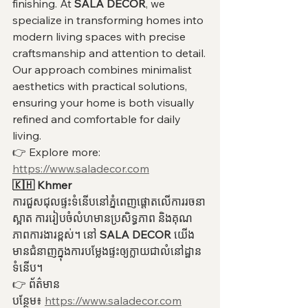
finishing. At 
SALA DECOR
, we 
specialize in transforming homes into 
modern living spaces with precise 
craftsmanship and attention to detail.
Our approach combines minimalist 
aesthetics with practical solutions, 
ensuring your home is both visually 
refined and comfortable for daily 
living.
👉 Explore more: 
https://www.saladecor.com
🇰🇭 Khmer
ការជួសជុលផ្ទះទំនើបនៅភ្នំពេញផ្តោតលើការរចនា
ស្អាត ការរៀបចំលំហមានប្រសិទ្ធភាព និងគុណ
ភាពការងារខ្ពស់។ នៅ 
SALA DECOR
 យើង
មានជំនាញក្នុងការបម្លែងផ្ទះឲ្យក្លាយជាលំនៅដ្ឋាន
ទំនើប។
👉 ព័ត៌មាន
បន្ថែម៖ 
https://www.saladecor.com