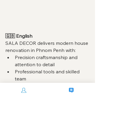
🇬🇧 English
SALA DECOR delivers modern house 
renovation in Phnom Penh with:
Precision craftsmanship and 
attention to detail
Professional tools and skilled 
team
Clean, high-quality finishing
Focus on residential renovation 
projects
We turn modern design concepts 
into real, livable spaces.
👉 View our projects: 
https://www.saladecor.com