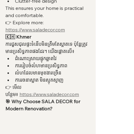
Clutter-free design
This ensures your home is practical 
and comfortable.
👉 Explore more: 
https://www.saladecor.com
🇰🇭 Khmer
ការជួសជុលផ្ទះទំនើបមិនត្រឹមតែស្អាតទេ ប៉ុន្តែត្រូវ
មានប្រសិទ្ធភាពផងដែរ។ យើងផ្តោតលើ៖
ដំណោះស្រាយផ្ទុកឆ្លាតវៃ
ការរៀបចំលំហមានប្រសិទ្ធភាព
លំហដែលមានមុខងារច្រើន
ការរចនាស្អាត មិនស្មុគស្មាញ
👉 មើល
បន្ថែម៖ 
https://www.saladecor.com
🎯 Why Choose SALA DECOR for 
Modern Renovation?