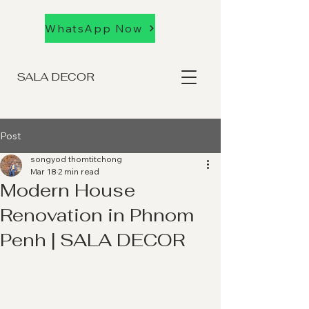
WhatsApp Now
SALA DECOR
Post
songyod thomtitchong
Mar 18
2 min read
Modern House
Renovation in Phnom
Penh | SALA DECOR