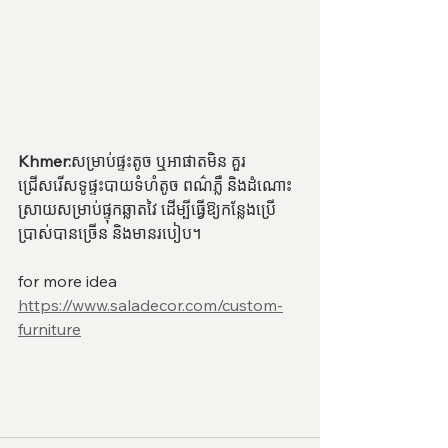
Khmer:
សម្រាប់ផ្ទះតូច ឬអាផាតមិន គួរ
ជ្រើសរើសទូផ្ទះបាយទំហំតូច ពណ៌ភ្លឺ និងដំណោះ
ស្រាយសម្រាប់ផ្ទុកឆ្លាតវៃ ដើម្បីធ្វើឱ្យកន្លែងប្រើ
ប្រាស់បានច្រើន និងមានរបៀប។
for more idea 
https://www.saladecor.com/custom-
furniture