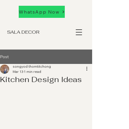
WhatsApp Now
SALA DECOR
Post
songyod thomtitchong
Mar 13
1 min read
Kitchen Design Ideas