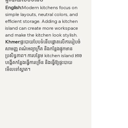
English:
Modern kitchens focus on 
simple layouts, neutral colors, and 
efficient storage. Adding a kitchen 
island can create more workspace 
and make the kitchen look stylish.
Khmer:
ផ្ទះបាយបែបទំនើបផ្តោតលើការរៀបចំ
សាមញ្ញ ពណ៌អព្យាក្រឹត និងកន្លែងផ្ទុកមាន
ប្រសិទ្ធភាព។ ការបន្ថែម kitchen island អាច
បង្កើតកន្លែងធ្វើការច្រើន និងធ្វើឱ្យផ្ទះបាយ
មើលទៅស្អាត។