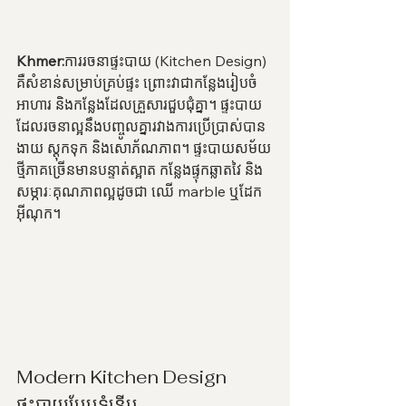
Khmer:
ការរចនាផ្ទះបាយ (Kitchen Design) 
គឺសំខាន់សម្រាប់គ្រប់ផ្ទះ ព្រោះវាជាកន្លែងរៀបចំ
អាហារ និងកន្លែងដែលគ្រួសារជួបជុំគ្នា។ ផ្ទះបាយ
ដែលរចនាល្អនឹងបញ្ចូលគ្នារវាងការប្រើប្រាស់បាន
ងាយ ស្តុកទុក និងសោភ័ណភាព។ ផ្ទះបាយសម័យ
ថ្មីភាគច្រើនមានបន្ទាត់ស្អាត កន្លែងផ្ទុកឆ្លាតវៃ និង
សម្ភារៈគុណភាពល្អដូចជា ឈើ marble ឬដែក
អ៊ីណុក។
Modern Kitchen Design
ផ្ទះបាយបែបទំនើប