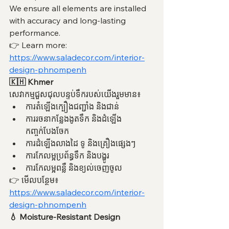
We ensure all elements are installed 
with accuracy and long-lasting 
performance.
👉 Learn more: 
https://www.saladecor.com/interior-
design-phnompenh
🇰🇭 Khmer
សេវាកម្មជួសជុលបន្ទប់ទឹករបស់យើងរួមមាន៖
ការតំឡើងក្បឿងជញ្ជាំង និងជាន់
ការរចនាកន្លែងងូតទឹក និងដំឡើង
កញ្ចក់បែងចែក
ការដំឡើងលាងដៃ ទូ និងគ្រឿងផ្សេងៗ
ការកែលម្អប្រព័ន្ធទឹក និងបង្ហូរ
ការកែលម្អពន្លឺ និងខ្យល់ចេញចូល
👉 មើលបន្ថែម៖  
https://www.saladecor.com/interior-
design-phnompenh
💧 Moisture-Resistant Design