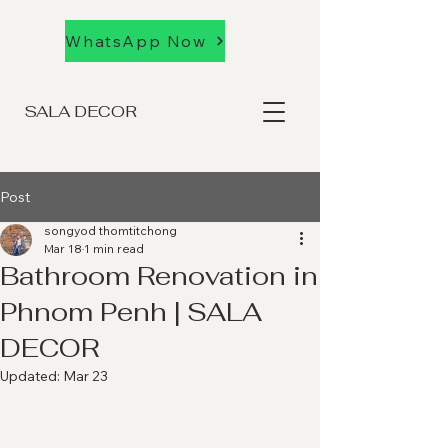
WhatsApp Now
SALA DECOR
Post
songyod thomtitchong
Mar 18
1 min read
Bathroom Renovation in
Phnom Penh | SALA
DECOR
Updated:
Mar 23