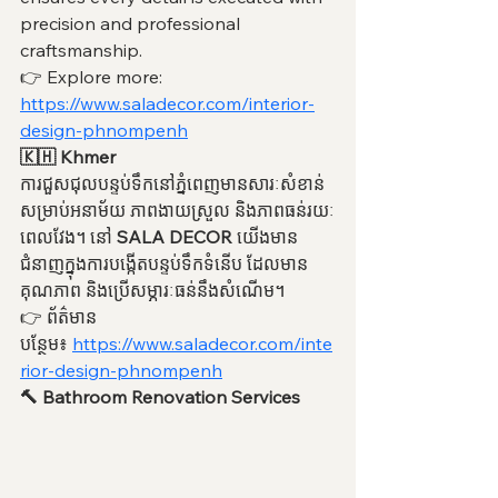
precision and professional 
craftsmanship.
👉 Explore more: 
https://www.saladecor.com/interior-
design-phnompenh
🇰🇭 Khmer
ការជួសជុលបន្ទប់ទឹកនៅភ្នំពេញមានសារៈសំខាន់
សម្រាប់អនាម័យ ភាពងាយស្រួល និងភាពធន់រយៈ
ពេលវែង។ នៅ 
SALA DECOR
 យើងមាន
ជំនាញក្នុងការបង្កើតបន្ទប់ទឹកទំនើប ដែលមាន
គុណភាព និងប្រើសម្ភារៈធន់នឹងសំណើម។
👉 ព័ត៌មាន
បន្ថែម៖ 
https://www.saladecor.com/inte
rior-design-phnompenh
🔨 Bathroom Renovation Services