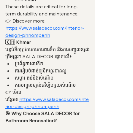
These details are critical for long-
term durability and maintenance.
👉 Discover more:
https://www.saladecor.com/interior-
design-phnompenh
🇰🇭 Khmer
បន្ទប់ទឹកត្រូវការការការពារទឹក និងការបញ្ចូលខ្យល់
ត្រឹមត្រូវ។ SALA DECOR ផ្តោតលើ៖
ប្រព័ន្ធការពារទឹក
ការរៀបចំជាន់ឲ្យទឹកហូរបានល្អ
សម្ភារៈធន់នឹងសំណើម
ការបញ្ចូលខ្យល់ដើម្បីបន្ថយសំណើម
👉 មើល
បន្ថែម៖ 
https://www.saladecor.com/inte
rior-design-phnompenh
🎯 Why Choose SALA DECOR for 
Bathroom Renovation?