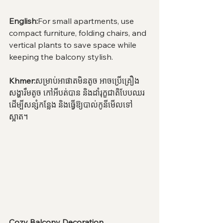
English:
For small apartments, use 
compact furniture, folding chairs, and 
vertical plants to save space while 
keeping the balcony stylish.
Khmer:
សម្រាប់អាផាតមិនតូច អាចប្រើគ្រឿង
សង្ហារឹមតូច កៅអីបត់បាន និងដាំរុក្ខជាតិបែបឈរ 
ដើម្បីសន្សំកន្លែង និងធ្វើឱ្យបាល់កូនីមើលទៅ
ស្អាត។
Cozy Balcony Decoration