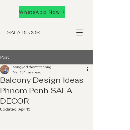
WhatsApp Now
SALA DECOR
Post
songyod thomtitchong
Mar 13
1 min read
Balcony Design Ideas
Phnom Penh SALA
DECOR
Updated:
Apr 15