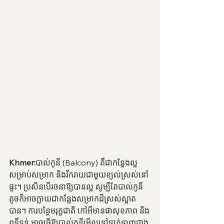
Khmer:
បាល់កូនី (Balcony) គឺជាកន្លែងល្អ
សម្រាប់សម្រាក និងរីករាយជាមួយខ្យល់ស្រស់នៅ
ផ្ទះ។ ប្រសិនបើរចនាឱ្យបានល្អ សូម្បីតែបាល់កូនី
តូចក៏អាចក្លាយជាកន្លែងសម្រាកដ៏ស្រស់ស្អាត
បាន។ ការបន្ថែមរុក្ខជាតិ កៅអីមានផាសុខភាព និង
ពន្លឺទន់ អាចធ្វើឱ្យបាល់កូនីមើលទៅទាក់ទាញជាង