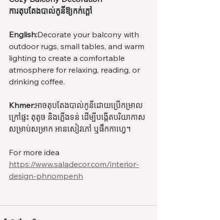
ការតុបតែងបាល់កូនីឱ្យកក់ក្តៅ
English:
Decorate your balcony with 
outdoor rugs, small tables, and warm 
lighting to create a comfortable 
atmosphere for relaxing, reading, or 
drinking coffee.
Khmer:
អាចតុបតែងបាល់កូនីដោយប្រើកម្រាល
ក្រៅផ្ទះ តុតូច និងភ្លើងទន់ ដើម្បីបង្កើតបរិយាកាស
សម្រាប់សម្រាក អានសៀវភៅ ឬផឹកកាហ្វេ។
For more idea 
https://www.saladecor.com/interior-
design-phnompenh