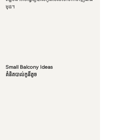
មុន។
Small Balcony Ideas
គំនិតបាល់កូនីតូច