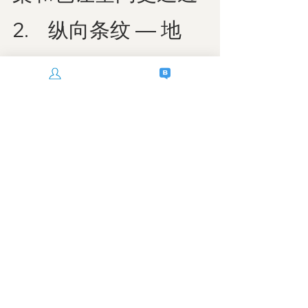
2.    纵向条纹 — 地
毯/墙纸/地面制造纵
深感
3.    利用自然光 — 轻
薄窗帘与干净窗面
4.    分层照明 — 吊
顶/台面/隐藏灯结合
使用