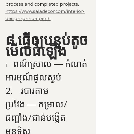
process and completed projects.
https://www.saladecor.com/interior-
design-phnompenh
៨ ធ្វើឲ្យបន្ទប់តូច
មើលធំឡើង
ពណ៍ស្រាល — កំណត់
1.    
អារម្មណ៍ផូលស្ងប់
2.    របារតាម
ប្រវែង — កម្រាល/
ជញ្ជាំង/ជាន់បង្កើត
មុខទិស