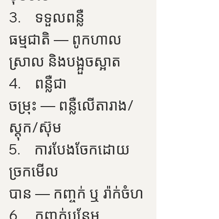
3.    ទទួលពន្លឺ
ធម្មជាតិ — ពូកហាល
ស្រាល និងបង្អួចស្អាត
4.    ពន្លឺជា
ចម្រុះ — ពន្លឺលើតារាង/
ស្ដុក/ស៊ុម
5.    ការបែងចែកដោយ
ច្រកមើល
បាន — កញ្ចក់ ឬ រ៉ាក់ចំហ
6.    កញ្ចក់បន្ថែម