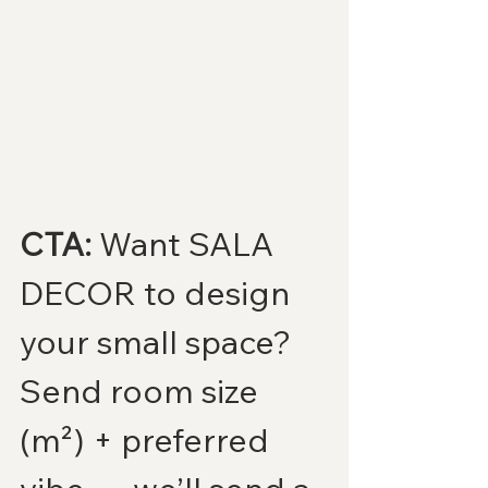
CTA:
 Want SALA 
DECOR to design 
your small space? 
Send room size 
(m²) + preferred 