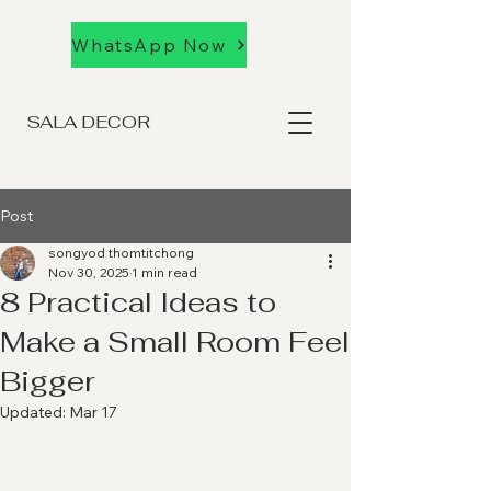
WhatsApp Now
SALA DECOR
Post
songyod thomtitchong
Nov 30, 2025
1 min read
8 Practical Ideas to
Make a Small Room Feel
Bigger
Updated:
Mar 17