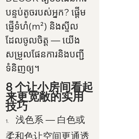
បន្ទប់តូចរបស់អ្នក? ផ្តើម
ផ្ញើទំហំ(m²) និងស្ទីល
ដែលចូលចិត្ត — យើង
សម្រួលផែនការនិងបញ្ជី
ទំនិញឲ្យ។
8 个让小房间看起
来更宽敞的实用
技巧
  浅色系 — 白色或
1.  
柔和色让空间更通透