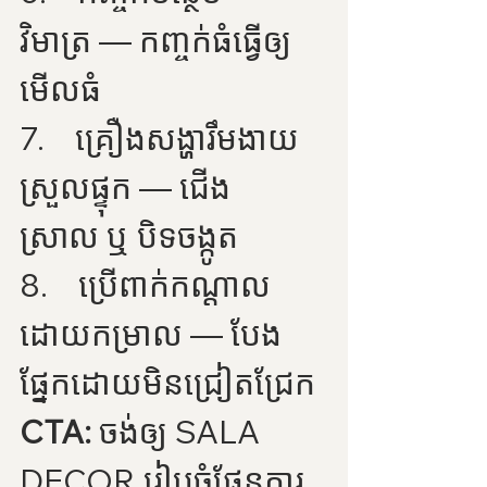
វិមាត្រ — កញ្ចក់ធំធ្វើឲ្យ
មើលធំ
7.    គ្រឿងសង្ហារឹមងាយ
ស្រួលផ្ទុក — ជើង
ស្រាល ឬ បិទចង្កូត
8.    ប្រើពាក់កណ្តាល
ដោយកម្រាល — បែង
ផ្នែកដោយមិនជ្រៀតជ្រែក
CTA:
 ចង់ឲ្យ SALA 
DECOR រៀបចំផែនការ