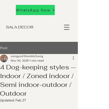
WhatsApp Now
SALA DECOR
Post
songyod thomtitchong
Nov 30, 2025
1 min read
4 Dog-keeping styles —
Indoor / Zoned indoor /
Semi indoor-outdoor /
Outdoor
Updated:
Feb 27