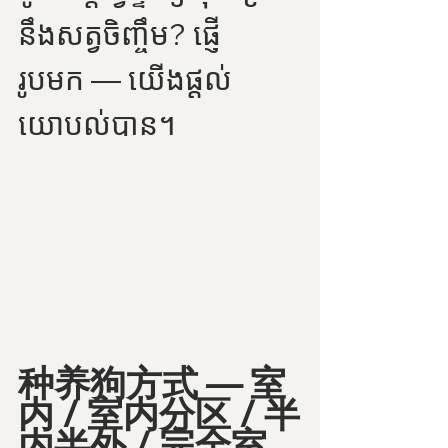
នឹងសត្វចិញ្ចឹម? ផ្ញើ
រូបមក — យើងផ្តល់
យោបល់បាន។ 
种养狗方式 — 室
内 / 室内分区 / 半
内半外 / 完全室