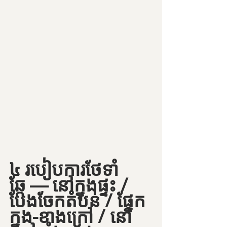
៤ របៀបការថែទាំ
ឆ្កែ — នៅក្នុងផ្ទះ / 
បែងចែកតំបន់ / ផ្នែក
ក្នុង-ខាងក្រៅ / នៅ