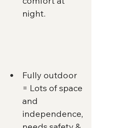
comfort at 
night.
Fully outdoor 
= Lots of space 
and 
independence, 
needs safety & 