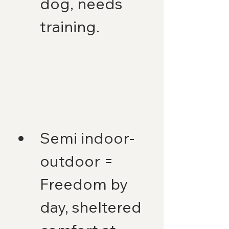
dog, needs 
training.
Semi indoor-
outdoor = 
Freedom by 
day, sheltered 