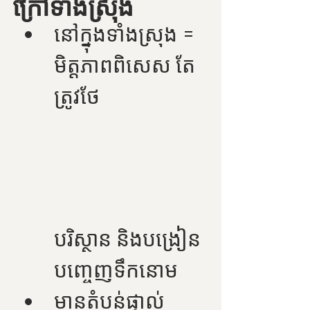
ក្រៅទាំងស្រុង
នៅក្នុងទាំងស្រុង = 
មិត្តភាពពិសេស តែ
ត្រូវថែ
បរិស្ថាន និងបង្រៀន
បញ្ចេញទឹកនោម
មានតំបន់ផ្ទាល់