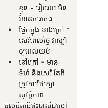
ខ្លួន = រៀបរយ មិន
រំខានការគេង
ផ្នែកក្នុង-ខាងក្រៅ = 
សេរីពេលថ្ងៃ វាស្ប៉ា
ឲ្យពេលយប់
នៅក្រៅ = មាន
ទំហំ និងសេរី តែក៏
ត្រូវការថែរក្សា
សុវត្ថិភាព
ចូលចិត្តធ្វើផ្ទះឲ្យស៊ីជម្រៅ