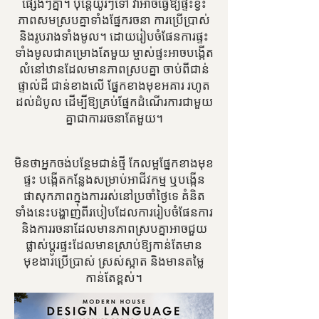
ផ្សេងៗគ្នា។ ប៉ុន្តែយូរៗទៅ វាអាចធ្វើឱ្យផ្ទះខ្វះ
ភាពសមស្របគ្នាទាំងផ្នែករចនា ការប្រើប្រាស់
និងរូបរាងទាំងមូល។ ដោយរៀបចំផែនការផ្ទះ
ទាំងមូលជាគម្រោងតែមួយ ម្ចាស់ផ្ទះអាចបង្កើត
លំនៅឋានដែលមានភាពស្របគ្នា ចាប់ពីជាន់
ផ្ទាល់ដី ជាន់ខាងលើ ផ្នែកខាងមុខអគារ រហូត
ដល់ដំបូល ដើម្បីឱ្យគ្រប់ផ្នែកដំណើរការជាមួយ
គ្នាជាការរចនាតែមួយ។
មិនថាអ្នកចង់បន្ថែមជាន់ថ្មី កែលម្អផ្នែកខាងមុខ
ផ្ទះ បង្កើតកន្លែងសម្រាប់អាជីវកម្ម ឬបង្កើន
ផាសុកភាពក្នុងការរស់នៅប្រចាំថ្ងៃទេ គំនិត
ទាំងនេះបង្ហាញពីរបៀបដែលការរៀបចំផែនការ
និងការរចនាដែលមានភាពស្របគ្នាអាចជួយ
ផ្លាស់ប្តូរផ្ទះដែលមានស្រាប់ឱ្យកាន់តែមាន
មុខងារប្រើប្រាស់ ស្រស់ស្អាត និងមានតម្លៃ
កាន់តែខ្ពស់។