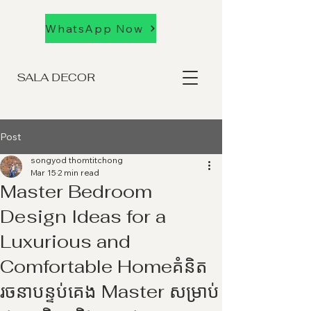
WhatsApp Now
SALA DECOR
Post
songyod thomtitchong
Mar 15
2 min read
Master Bedroom
Design Ideas for a
Luxurious and
Comfortable Homeគំនិត
រចនាបន្ទប់គេង Master សម្រាប់