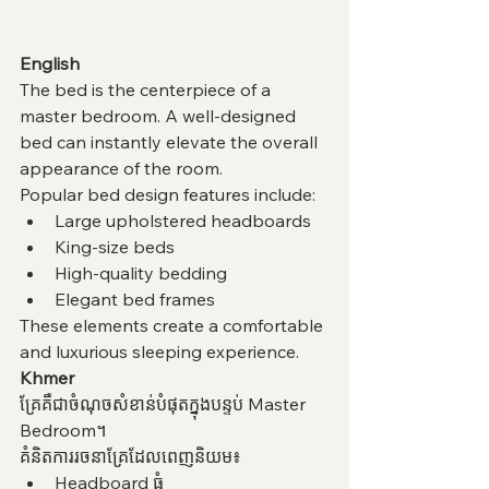
English
The bed is the centerpiece of a 
master bedroom. A well-designed 
bed can instantly elevate the overall 
appearance of the room.
Popular bed design features include:
Large upholstered headboards
King-size beds
High-quality bedding
Elegant bed frames
These elements create a comfortable 
and luxurious sleeping experience.
Khmer
គ្រែគឺជាចំណុចសំខាន់បំផុតក្នុងបន្ទប់ Master 
Bedroom។
គំនិតការរចនាគ្រែដែលពេញនិយម៖
Headboard ធំ