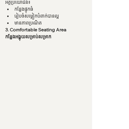
អត្ថប្រយោជន៍៖
កន្លែងផ្ទុកធំ
រៀបចំសម្លៀកបំពាក់បានល្អ
មានភាពប្រណិត
3. Comfortable Seating Area
កន្លែងអង្គុយសម្រាប់សម្រាក