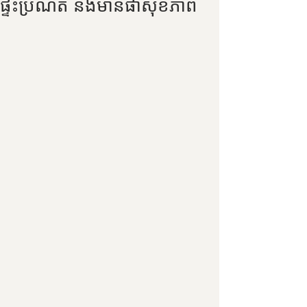
ផ្ទះប្រណិត និងមានផាសុខភាព