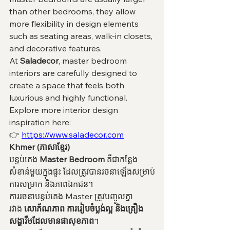
than other bedrooms, they allow 
more flexibility in design elements 
such as seating areas, walk-in closets, 
and decorative features.
At 
Saladecor
, master bedroom 
interiors are carefully designed to 
create a space that feels both 
luxurious and highly functional.
Explore more interior design 
inspiration here:
👉 
https://www.saladecor.com
Khmer (ភាសាខ្មែរ)
បន្ទប់គេង 
Master Bedroom
 គឺជាកន្លែង
សំខាន់មួយក្នុងផ្ទះ ដែលត្រូវបានរចនាឡើងសម្រាប់
ការសម្រាក និងភាពឯកជន។
ការរចនាបន្ទប់គេង Master ត្រូវបញ្ចូលគ្នា
រវាង 
សោភ័ណភាព ការរៀបចំប្លង់ល្អ និងគ្រឿង
សង្ហារឹមដែលមានផាសុខភាព
។