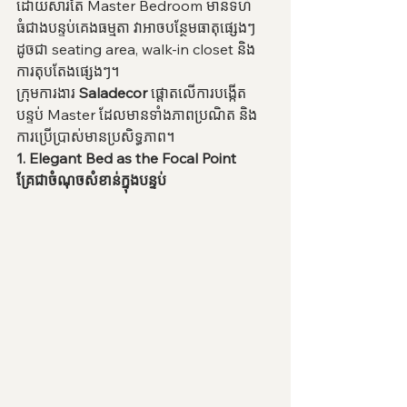
ដោយសារតែ Master Bedroom មានទំហំ
ធំជាងបន្ទប់គេងធម្មតា វាអាចបន្ថែមធាតុផ្សេងៗ
ដូចជា seating area, walk-in closet និង
ការតុបតែងផ្សេងៗ។
ក្រុមការងារ 
Saladecor
 ផ្តោតលើការបង្កើត
បន្ទប់ Master ដែលមានទាំងភាពប្រណិត និង
ការប្រើប្រាស់មានប្រសិទ្ធភាព។
1. Elegant Bed as the Focal Point
គ្រែជាចំណុចសំខាន់ក្នុងបន្ទប់