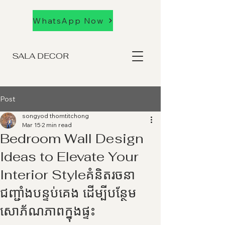
WhatsApp Now
SALA DECOR
Post
songyod thomtitchong
Mar 15
2 min read
Bedroom Wall Design
Ideas to Elevate Your
Interior Styleគំនិតរចនា
ជញ្ជាំងបន្ទប់គេង ដើម្បីបន្ថែម
សោភ័ណភាពក្នុងផ្ទះ