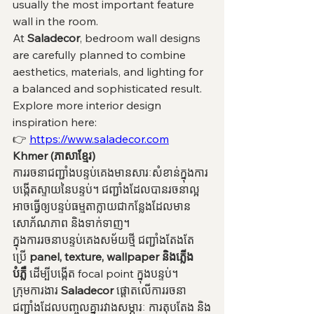
usually the most important feature 
wall in the room.
At 
Saladecor
, bedroom wall designs 
are carefully planned to combine 
aesthetics, materials, and lighting for 
a balanced and sophisticated result.
Explore more interior design 
inspiration here:
👉 
https://www.saladecor.com
Khmer (ភាសាខ្មែរ)
ការរចនាជញ្ជាំងបន្ទប់គេងមានសារៈសំខាន់ក្នុងការ
បង្កើតស្ទាយនៃបន្ទប់។ ជញ្ជាំងដែលបានរចនាល្អ 
អាចធ្វើឲ្យបន្ទប់ធម្មតាក្លាយជាកន្លែងដែលមាន
សោភ័ណភាព និងទាក់ទាញ។
ក្នុងការរចនាបន្ទប់គេងសម័យថ្មី ជញ្ជាំងតែងតែ
ប្រើ 
panel, texture, wallpaper និងភ្លើង
បំភ្លឺ
 ដើម្បីបង្កើត focal point ក្នុងបន្ទប់។
ក្រុមការងារ 
Saladecor
 ផ្តោតលើការរចនា
ជញ្ជាំងដែលបញ្ចូលគ្នារវាងសម្ភារៈ ការតុបតែង និង