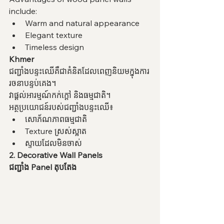
include:
Warm and natural appearance
Elegant texture
Timeless design
Khmer
ជញ្ជាំងបន្ទះឈើគឺជាគំនិតដែលពេញនិយមក្នុងការ
រចនាបន្ទប់គេង។
វាផ្តល់អារម្មណ៍កក់ក្តៅ និងធម្មជាតិ។
អត្ថប្រយោជន៍របស់ជញ្ជាំងបន្ទះឈើ៖
សោភ័ណភាពធម្មជាតិ
Texture ស្រស់ស្អាត
ស្ទាយដែលមិនចាស់
2. Decorative Wall Panels
ជញ្ជាំង Panel តុបតែង