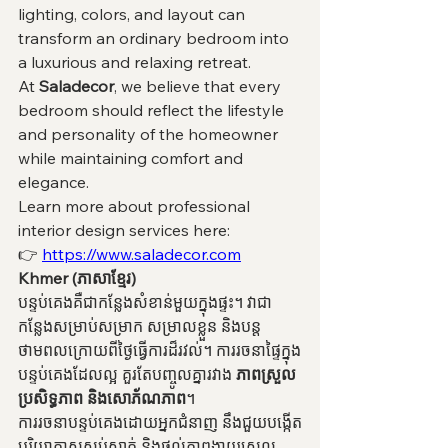
lighting, colors, and layout can 
transform an ordinary bedroom into 
a luxurious and relaxing retreat.
At 
Saladecor
, we believe that every 
bedroom should reflect the lifestyle 
and personality of the homeowner 
while maintaining comfort and 
elegance.
Learn more about professional 
interior design services here:
👉 
https://www.saladecor.com
Khmer (ភាសាខ្មែរ)
បន្ទប់គេងគឺជាកន្លែងសំខាន់មួយក្នុងផ្ទះ។ វាជា
កន្លែងសម្រាប់សម្រាក សម្រាលខ្លួន និងបន្ត
ថាមពលក្រោយពីថ្ងៃធ្វើការដ៏រវល់។ ការរចនាផ្ទៃក្នុង
បន្ទប់គេងដែលល្អ គួរតែបញ្ចូលគ្នារវាង 
ភាពស្រួល 
ប្រសិទ្ធភាព និងសោភ័ណភាព
។
ការរចនាបន្ទប់គេងដោយអ្នកជំនាញ នឹងជួយបង្កើត
បរិយាកាសស្ងប់ស្ងាត់ និងផ្តល់ភាពងាយស្រួល