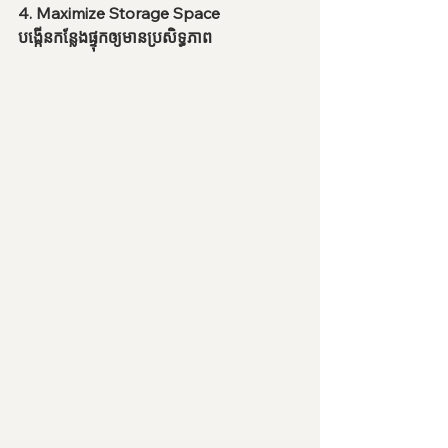
4. Maximize Storage Space
បង្កើនកន្លែងផ្ទុកឲ្យមានប្រសិទ្ធភាព