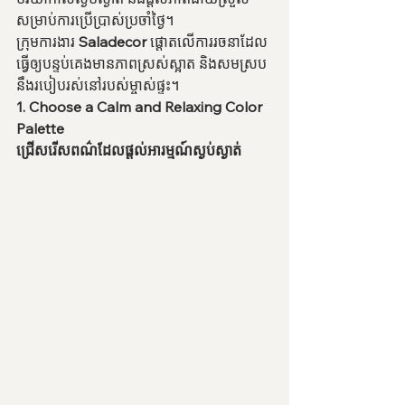
សម្រាប់ការប្រើប្រាស់ប្រចាំថ្ងៃ។
ក្រុមការងារ 
Saladecor
 ផ្តោតលើការរចនាដែល
ធ្វើឲ្យបន្ទប់គេងមានភាពស្រស់ស្អាត និងសមស្រប
នឹងរបៀបរស់នៅរបស់ម្ចាស់ផ្ទះ។
1. Choose a Calm and Relaxing Color 
Palette
ជ្រើសរើសពណ៌ដែលផ្តល់អារម្មណ៍ស្ងប់ស្ងាត់