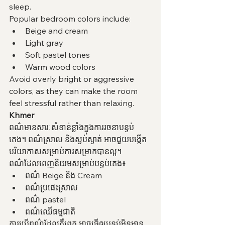
sleep.
Popular bedroom colors include:
Beige and cream
Light gray
Soft pastel tones
Warm wood colors
Avoid overly bright or aggressive 
colors, as they can make the room 
feel stressful rather than relaxing.
Khmer
ពណ៌មានសារៈសំខាន់ខ្លាំងក្នុងការរចនាបន្ទប់
គេង។ ពណ៌ស្រាល និងស្ងប់ស្ងាត់ អាចជួយបង្កើត
បរិយាកាសសម្រាប់ការសម្រាកបានល្អ។
ពណ៌ដែលពេញនិយមសម្រាប់បន្ទប់គេង៖
ពណ៌ Beige និង Cream
ពណ៌ប្រផេះស្រាល
ពណ៌ pastel
ពណ៌ឈើធម្មជាតិ
ការប្រើពណ៌ដែលភ្លឺពេក អាចធ្វើឲ្យបន្ទប់មិនមាន