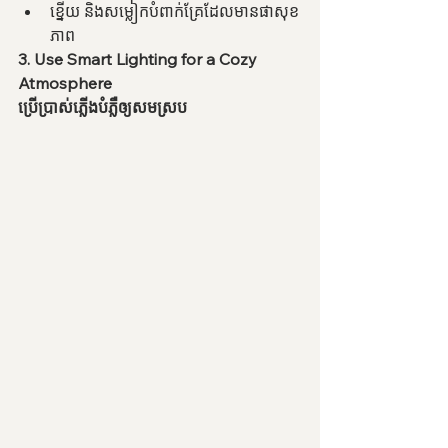
ខ្នើយ និងសម្លៀកបំពាក់គ្រែដែលមានផាសុខ
ភាព
3. Use Smart Lighting for a Cozy 
Atmosphere
ប្រើប្រាស់ភ្លើងបំភ្លឺឲ្យសមស្រប