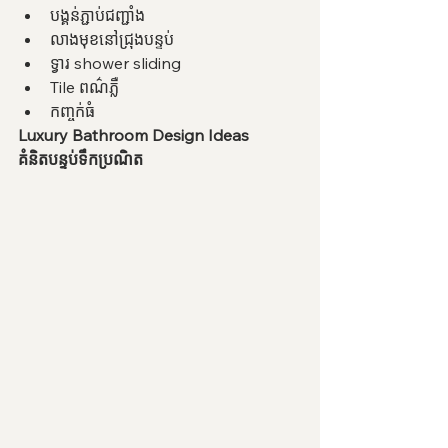
បង្គន់ភ្ជាប់ជញ្ជាំង
លាងមុខនៅជ្រុងបន្ទប់
ទ្វារ shower sliding
Tile ពណ៌ភ្លឺ
កញ្ចក់ធំ
Luxury Bathroom Design Ideas
គំនិតបន្ទប់ទឹកប្រណិត