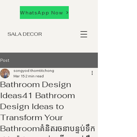
WhatsApp Now
SALA DECOR
Post
songyod thomtitchong
Mar 15
2 min read
Bathroom Design
Ideas41 Bathroom
Design Ideas to
Transform Your
Bathroomគំនិតរចនាបន្ទប់ទឹក