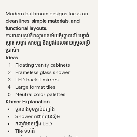
Modern bathroom designs focus on 
clean lines, simple materials, and 
functional layouts
.
ការរចនាបន្ទប់ទឹកស្ទាយសម័យថ្មីផ្តោតលើ 
បន្ទាត់
ស្អាត សម្ភារៈសាមញ្ញ និងប្លង់ដែលងាយស្រួលប្រើ
ប្រាស់
។
Ideas
Floating vanity cabinets
Frameless glass shower
LED backlit mirrors
Large format tiles
Neutral color palettes
Khmer Explanation
ទូរលាងមុខភ្ជាប់ជញ្ជាំង
Shower កញ្ចក់គ្មានស៊ុម
កញ្ចក់មានភ្លើង LED
Tile ទំហំធំ