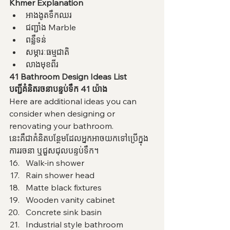
Khmer Explanation
អាងងូតទឹកឈរ
ជញ្ជាំង Marble
ពន្លឺទន់
សម្ភារៈធម្មជាតិ
លាងមុខពីរ
41 Bathroom Design Ideas List
បញ្ជីគំនិតរចនាបន្ទប់ទឹក 41 យ៉ាង
Here are additional ideas you can 
consider when designing or 
renovating your bathroom.
នេះគឺជាគំនិតបន្ថែមដែលអ្នកអាចយកទៅប្រើក្នុង
ការរចនា ឬជួសជុលបន្ទប់ទឹក។
Walk-in shower
Rain shower head
Matte black fixtures
Wooden vanity cabinet
Concrete sink basin
Industrial style bathroom