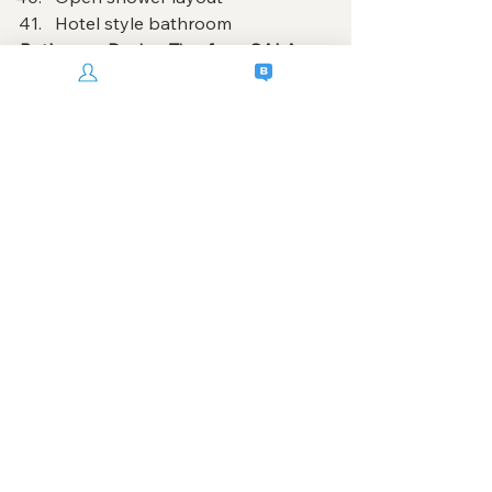
Hotel style bathroom
Bathroom Design Tips from SALA 
DECOR
គន្លឹះរចនាបន្ទប់ទឹកពី SALA DECOR
Designing a bathroom requires 
thoughtful planning and professional 
workmanship.
ការរចនាបន្ទប់ទឹកត្រូវការការរៀបចំផែនការ និង
ការងារជាងដែលមានជំនាញ។
Professional Tips
Plan the layout carefully
A good 
layout improves usability.
Choose durable materials
Bathrooms 
are high-moisture environments.