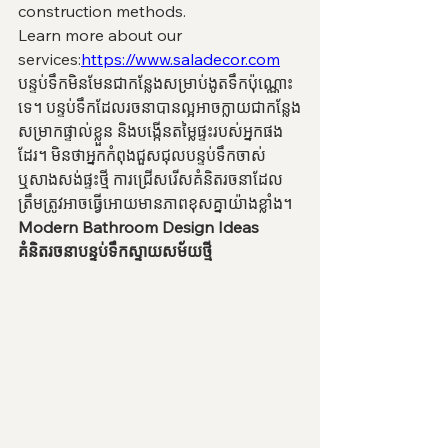
construction methods.
Learn more about our 
services:
https://www.saladecor.com
បន្ទប់ទឹកមិនមែនជាកន្លែងសម្រាប់ងូតទឹកប៉ុណ្ណោះ
ទេ។ បន្ទប់ទឹកដែលរចនាបានល្អអាចក្លាយជាកន្លែង
សម្រាកផ្ទាល់ខ្លួន និងបង្កើនតម្លៃផ្ទះរបស់អ្នកផង
ដែរ។ មិនថាអ្នកកំពុងជួសជុលបន្ទប់ទឹកចាស់ 
ឬសាងសង់ផ្ទះថ្មី ការជ្រើសរើសគំនិតរចនាដែល
ត្រឹមត្រូវអាចធ្វើអោយមានភាពខុសគ្នាយ៉ាងខ្លាំង។
Modern Bathroom Design Ideas
គំនិតរចនាបន្ទប់ទឹកស្ទាយសម័យថ្មី