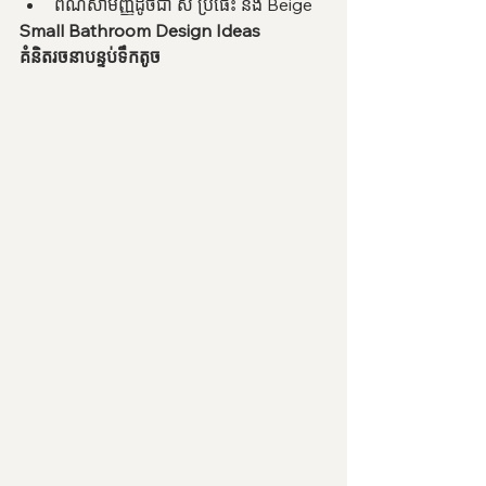
ពណ៌សាមញ្ញដូចជា ស ប្រផេះ និង Beige
Small Bathroom Design Ideas
គំនិតរចនាបន្ទប់ទឹកតូច