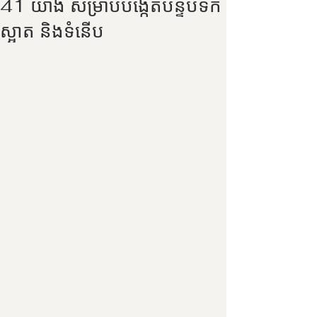
41 យ៉ាង សម្រាប់បង្កើតបន្ទប់ទឹក
ស្អាត និងទំនើប