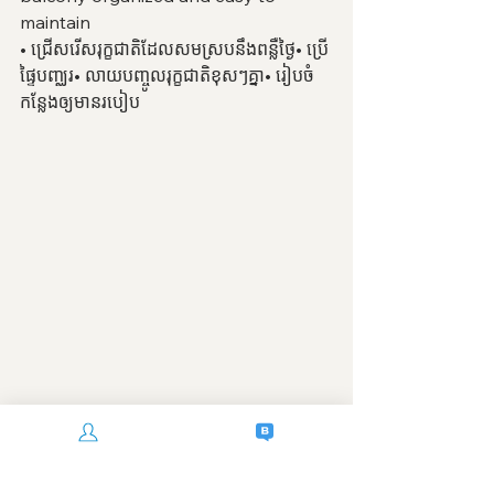
maintain
• ជ្រើសរើសរុក្ខជាតិដែលសមស្របនឹងពន្លឺថ្ងៃ• ប្រើ
ផ្ទៃបញ្ឈរ• លាយបញ្ចូលរុក្ខជាតិខុសៗគ្នា• រៀបចំ
កន្លែងឲ្យមានរបៀប