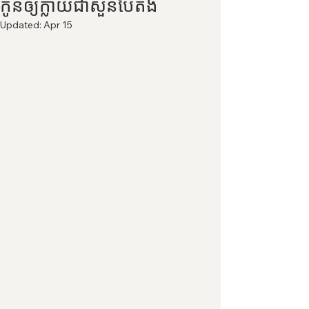
កូនីឲ្យក្លាយជាសួនបៃតង
Updated:
Apr 15