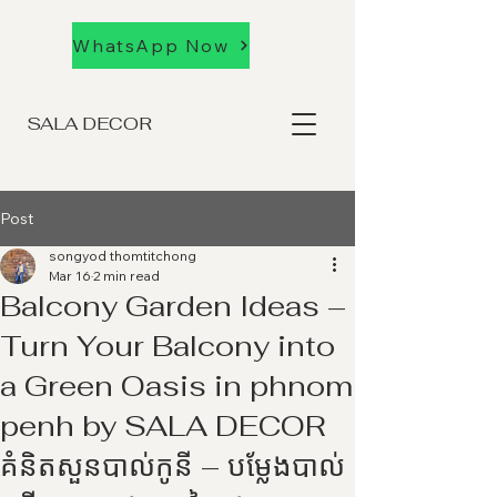
WhatsApp Now
SALA DECOR
Post
songyod thomtitchong
Mar 16
2 min read
Balcony Garden Ideas –
Turn Your Balcony into
a Green Oasis in phnom
penh by SALA DECOR
គំនិតសួនបាល់កូនី – បម្លែងបាល់