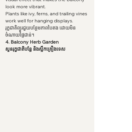
look more vibrant.
Plants like ivy, ferns, and trailing vines 
work well for hanging displays.
រុក្ខជាតិព្យួរជួយបន្ថែមភាពបៃតង ដោយមិន
ចំណាយផ្ទៃជាន់។
4. Balcony Herb Garden
សួនរុក្ខជាតិបន្លែ និងស្លឹកគ្រឿងទេស