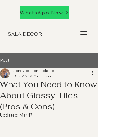
WhatsApp Now
SALA DECOR
Post
songyod thomtitchong
Dec 7, 2025
2 min read
What You Need to Know
About Glossy Tiles
(Pros & Cons)
Updated:
Mar 17