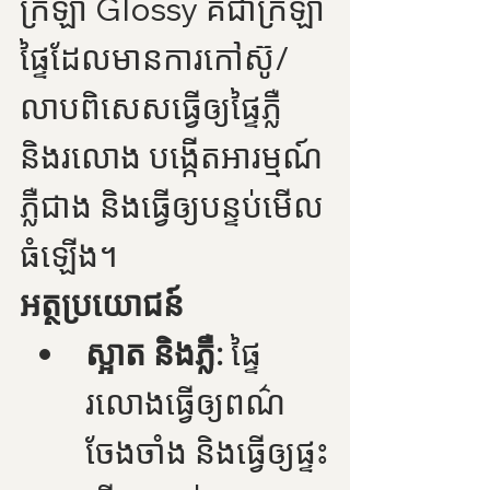
ក្រឡា Glossy គឺជាក្រឡា
ផ្ទៃដែលមានការកៅស៊ូ/
លាបពិសេសធ្វើឲ្យផ្ទៃភ្លឺ 
និងរលោង បង្កើតអារម្មណ៍
ភ្លឺជាង និងធ្វើឲ្យបន្ទប់មើល
ធំឡើង។
អត្ថប្រយោជន៍
ស្អាត និងភ្លឺ:
 ផ្ទៃ
រលោងធ្វើឲ្យពណ៌
ចែងចាំង និងធ្វើឲ្យផ្ទះ