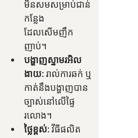
មិនសមសម្រាប់ជាន់
កន្លែង
ដែលសើមញឹក
ញាប់។
បង្ហាញស្នាមរអិល
ងាយ:
 រាល់ការឆក់ ឬ
កាត់នឹងបង្ហាញបាន
ច្បាស់នៅលើផ្ទៃ
រលោង។
ថ្លៃខ្ពស់:
 វីធីផលិត 