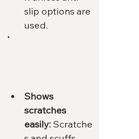
slip options are 
used.
Shows 
scratches 
easily:
 Scratche
s and scuffs 