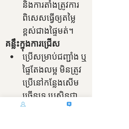
និងការតាំងត្រូវការ
ពិសេសធ្វើឲ្យតម្លៃ
ខ្ពស់ជាងផ្ទៃមត់។
គន្លឹះក្នុងការជ្រើស
ប្រើសម្រាប់ជញ្ជាំង ឬ
ផ្ទៃតែងលម្អ មិនត្រូវ
ប្រើនៅកន្លែងសើម
ច្រើនទេ ប្រសិនជា
ចង់ប្រើជាន់ ជ្រើស
ម៉ូដែលប្រឆាំង