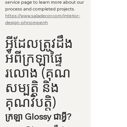
service page to learn more about our 
process and completed projects.
https://www.saladecor.com/interior-
design-phnompenh
អ្វីដែលត្រូវដឹង
អំពីក្រឡាផ្ទៃ
រលោង (គុណ
សម្បត្តិ និង
គុណវិបត្តិ)
ក្រឡា Glossy ជាអ្វី?