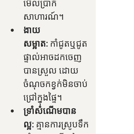
មើលប្រាក់
សាហារណ៍។
ងាយ
សម្អាត:
 កាំជូតឬជូត
ផ្ទាល់អាចដកចេញ
បានស្រួល ដោយ
ចំណុចកខ្វក់មិនចាប់
ជ្រៅក្នុងផ្ទៃ។
ទ្រាំសំណើមបាន
ល្អ:
 គ្មានការស្រូបទឹក