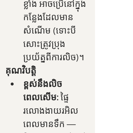
ខ្លាំង អាចប្រើនៅក្នុង
កន្លែងដែលមាន
សំណើម (ទោះបី
សោះត្រូវប្រុង
ប្រយ័ត្នពីការលិច)។
គុណវិបត្តិ
ខ្ពស់នឹងលិច
ពេលសើម:
 ផ្ទៃ
រលោងងាយរអិល
ពេលមានទឹក — 