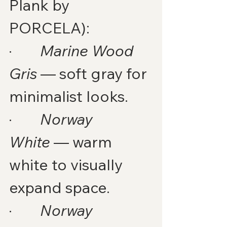
Plank by 
PORCELA):
·        
Marine Wood 
Gris
 — soft gray for 
minimalist looks.
·        
Norway 
White
 — warm 
white to visually 
expand space.
·        
Norway 