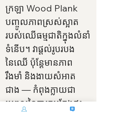
ក្រឡា Wood Plank 
បញ្ចូលភាពស្រស់ស្អាត
របស់ឈើធម្មជាតិក្នុងលំនាំ
ទំនើប។ វាផ្តល់រូបរបង
នៃឈើ ប៉ុន្តែមានភាព
រឹងមាំ និងងាយសំអាត
ជាង — កំពុងក្លាយជា
ប្រពលនៃការតុបតែងផ្ទះ 
និងអាជីវកម្ម។
ហេតុអ្វីបានជាជ្រើស 