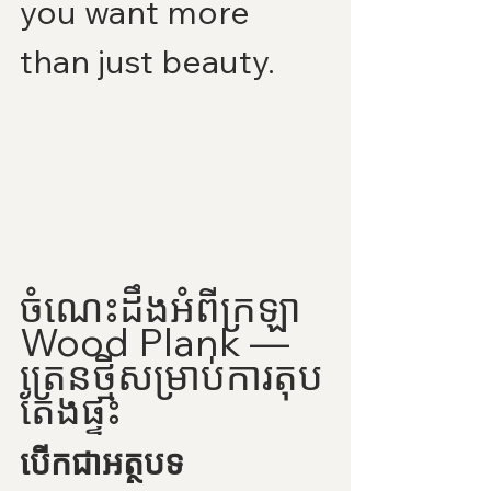
you want more 
than just beauty.
ចំណេះដឹងអំពីក្រឡា 
Wood Plank — 
ត្រេនថ្មីសម្រាប់ការតុប
តែងផ្ទះ
បើកជាអត្ថបទ